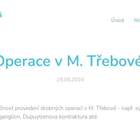
á
Úvod
No
Operace v M. Třebov
19.05.2024
ost provedení drobných operací v M. Třebové - např. s
 ganglion, Dupuytrenova kontraktura atd.