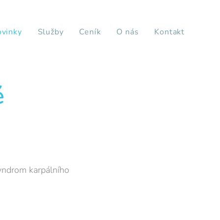
vinky
Služby
Ceník
O nás
Kontakt
é
yndrom karpálního