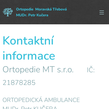
Ortopedie Moravská Třebová
MUDr. Petr Kučera
Kontaktní
informace
Ortopedie MT s.r.o.
IČ:
21878285
ORTOPEDICKÁ AMBULANCE