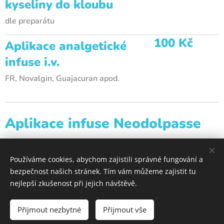
kyseliny
do kloubu
dle preparátu
100 Kč
Aplikace analgetické
infuse i.v.
FR, Novalgin, Guajacuran apod.
Aplikace infuse Neodolpasse
i.v. 400 Kč
Používáme cookies, abychom zajistili správné fungování a
bezpečnost našich stránek. Tím vám můžeme zajistit tu
nejlepší zkušenost při jejich návštěvě.
Ortopedie MT s.r.o. | Jsme tu pro vaše zdravé klouby
Přijmout nezbytné
Přijmout vše
Vytvořeno službou
Webnode
Cookies