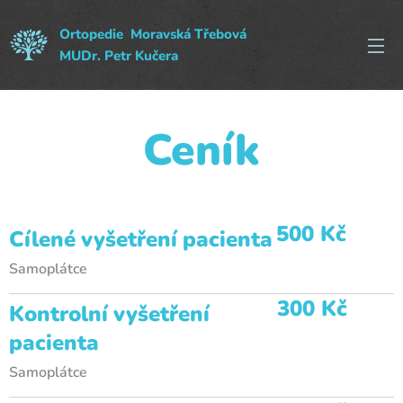
Ortopedie Moravská Třebová
MUDr. Petr Kučera
Ceník
500 Kč
Cílené
vyšetření
pacienta
Samoplátce
3
00 Kč
Kontrolní
vyšetření
pacienta
Samoplátce